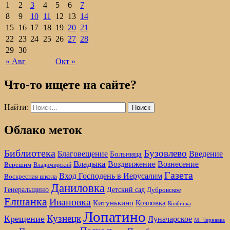
1
2
3
4
5
6
7
8
9
10
11
12
13
14
15
16
17
18
19
20
21
22
23
24
25
26
27
28
29
30
« Авг
Окт »
Что-то ищете на сайте?
Найти:
Облако меток
Библиотека
Бузовлево
Благовещение
Введение
Больница
Владыка
Воздвижение
Вознесение
Верешим
Владимирский
Газета
Вход Господень в Иерусалим
Воскресная школа
Даниловка
Детский сад
Генеральщино
Дубровское
Елшанка
Ивановка
Козловка
Китунькино
Колбинка
Лопатино
Кузнецк
Крещение
Луначарское
М. Чернавка