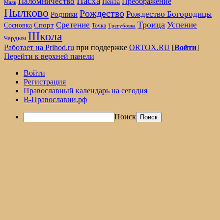
Пасха
Паломничество
Преображение
Пенза
Маяк
Пылково
Рождество
Рождество Богородицы
Родники
Троица
Сретение
Успение
Спорт
Сосновка
Точка
Трегубовка
Школа
Чардым
Работает на Prihod.ru
при поддержке
ORTOX.RU
[
Войти
]
Перейти к верхней панели
Войти
Регистрация
Православный календарь на сегодня
В-Православии.рф
Поиск