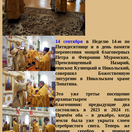
14 сентября
в Неделю 14-ю по
Пятидесятнице и в день памяти
перенесения мощей благоверных
Петра и Февронии Муромских,
Преосвященный Назарий,
епископ Кузнецкий и Никольский,
совершил Божественную
литургию в Никольском храме
Лопатина.
Это уже третье посещение
архипастырем нашего
благочиния: предыдущие два
состоялись в 2023 и 2024 гг.
Причём оба – в декабре, когда
земля была уже укрыта слоем
серебристого снега. Теперь же
зимнее серебро в природе