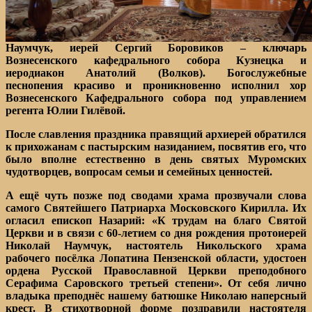
Наумчук, иерей Сергий Боровиков – ключарь
Вознесенского кафедрального собора Кузнецка и
иеродиакон Анатолий (Волков). Богослужебные
песнопения красиво и проникновенно исполнил хор
Вознесенского Кафедрального собора под управлением
регента Юлии Гилёвой.
После славления праздника правящий архиерей обратился
к прихожанам с пастырским назиданием, посвятив его, что
было вполне естественно в день святых Муромских
чудотворцев, вопросам семьи и семейных ценностей.
А ещё чуть позже под сводами храма прозвучали слова
самого Святейшего Патриарха Московского Кирилла. Их
огласил епископ Назарий: «К трудам на благо Святой
Церкви и в связи с 60-летием со дня рождения протоиерей
Николай Наумчук, настоятель Никольского храма
рабочего посёлка Лопатина Пензенской области, удостоен
ордена Русской Православной Церкви преподобного
Серафима Саровского третьей степени». От себя лично
владыка преподнёс нашему батюшке Николаю наперсный
крест. В стихотворной форме поздравили настоятеля