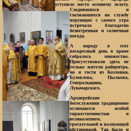
уступило место осеннему золоту.
Сходившихся и
съезжавшихся на службу
верующих с самого утра
встречала благодатно
безветренная и солнечная
погода.
А народу в этот
воскресный день в храме
собралось множество.
Присутствовали здесь не
только жители райцентра,
но и гости из Козловки,
Бузовлева, Пылкова,
Генеральщина,
Луначарского.
Архиерейские
богослужения традиционно
отличаются особой
торжественностью и
великолепием,
трогательной и волнующей
обстановкой. Так было и