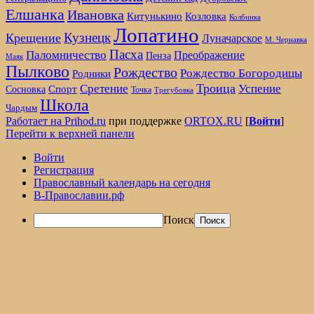
Елшанка
Ивановка
Козловка
Китунькино
Колбинка
Лопатино
Кузнецк
Крещение
Луначарское
М. Чернавка
Пасха
Паломничество
Преображение
Пенза
Маяк
Пылково
Рождество
Рождество Богородицы
Родники
Троица
Сретение
Успение
Спорт
Сосновка
Точка
Трегубовка
Школа
Чардым
Работает на Prihod.ru
при поддержке
ORTOX.RU
[
Войти
]
Перейти к верхней панели
Войти
Регистрация
Православный календарь на сегодня
В-Православии.рф
Поиск