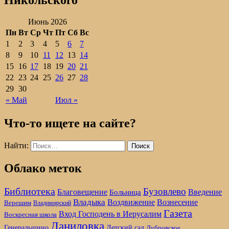
Никольского
Июнь 2026
Пн
Вт
Ср
Чт
Пт
Сб
Вс
1
2
3
4
5
6
7
8
9
10
11
12
13
14
15
16
17
18
19
20
21
22
23
24
25
26
27
28
29
30
« Май
Июл »
Что-то ищете на сайте?
Найти:
Облако меток
Библиотека
Бузовлево
Благовещение
Введение
Больница
Владыка
Воздвижение
Вознесение
Верешим
Владимирский
Газета
Вход Господень в Иерусалим
Воскресная школа
Даниловка
Детский сад
Генеральщино
Дубровское