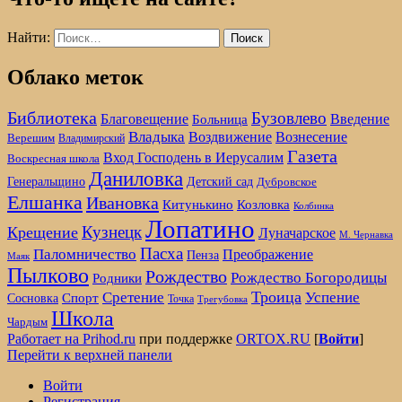
Найти:
Облако меток
Библиотека
Бузовлево
Благовещение
Введение
Больница
Владыка
Воздвижение
Вознесение
Верешим
Владимирский
Газета
Вход Господень в Иерусалим
Воскресная школа
Даниловка
Детский сад
Генеральщино
Дубровское
Елшанка
Ивановка
Козловка
Китунькино
Колбинка
Лопатино
Кузнецк
Крещение
Луначарское
М. Чернавка
Пасха
Паломничество
Преображение
Пенза
Маяк
Пылково
Рождество
Рождество Богородицы
Родники
Троица
Сретение
Успение
Спорт
Сосновка
Точка
Трегубовка
Школа
Чардым
Работает на Prihod.ru
при поддержке
ORTOX.RU
[
Войти
]
Перейти к верхней панели
Войти
Регистрация