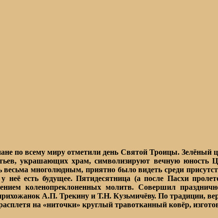
не по всему миру отметили день Святой Троицы. Зелёный цв
тьев, украшающих храм, символизируют вечную юность Це
ь весьма многолюдным, приятно было видеть среди присутс
 у неё есть будущее. Пятидесятница (а после Пасхи проле
тением коленопреклоненных молитв. Совершил праздничн
прихожанок А.П. Трекину и Т.Н. Кузьмичёву. По традиции, в
 расплетя на «ниточки» круглый травотканный ковёр, изгот