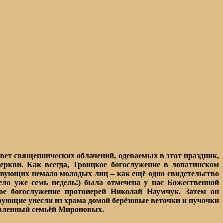
ет священнических облачений, одеваемых в этот праздник,
ркви. Как всегда, Троицкое богослужение в лопатинском
твующих немало молодых лиц – как ещё одно свидетельство
тело уже семь недель!) была отмечена у нас Божественной
ое богослужение протоиерей Николай Наумчук. Затем он
ерующие унесли из храма домой берёзовые веточки и пучочки
овленный семьёй Мироновых.