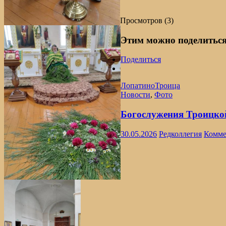
Просмотров (3)
Этим можно поделитьс
Поделиться
Лопатино
Троица
Новости
,
Фото
Богослужения Троицко
30.05.2026
Редколлегия
Комме