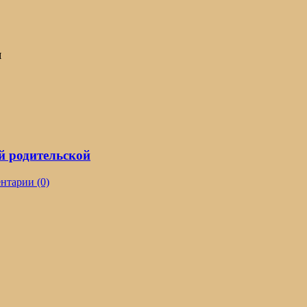
я
й родительской
нтарии (0)