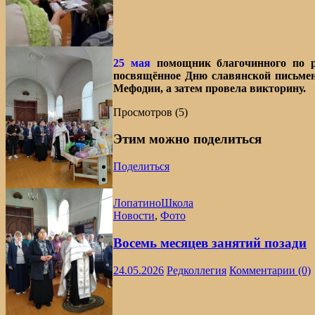
25 мая
помощник благочинного по ра
посвящённое Дню славянской письме
Мефодии, а затем провела викторину.
Просмотров (5)
Этим можно поделиться
Поделиться
Лопатино
Школа
Новости
,
Фото
Восемь месяцев занятий позади
24.05.2026
Редколлегия
Комментарии (0)