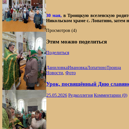
30 мая,
в Троицкую вселенскую родит
Никольском храме с. Лопатино, затем н
Просмотров (4)
Этим можно поделиться
Поделиться
Даниловка
Ивановка
Лопатино
Троица
Новости
,
Фото
Урок, посвящённый Дню славян
25.05.2026
Редколлегия
Комментарии (0)