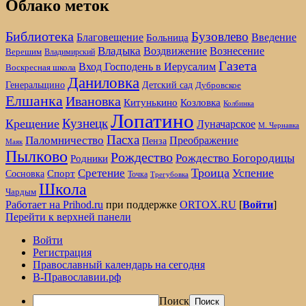
Облако меток
Библиотека
Бузовлево
Благовещение
Введение
Больница
Владыка
Воздвижение
Вознесение
Верешим
Владимирский
Газета
Вход Господень в Иерусалим
Воскресная школа
Даниловка
Детский сад
Генеральщино
Дубровское
Елшанка
Ивановка
Козловка
Китунькино
Колбинка
Лопатино
Кузнецк
Крещение
Луначарское
М. Чернавка
Пасха
Паломничество
Преображение
Пенза
Маяк
Пылково
Рождество
Рождество Богородицы
Родники
Троица
Сретение
Успение
Спорт
Сосновка
Точка
Трегубовка
Школа
Чардым
Работает на Prihod.ru
при поддержке
ORTOX.RU
[
Войти
]
Перейти к верхней панели
Войти
Регистрация
Православный календарь на сегодня
В-Православии.рф
Поиск